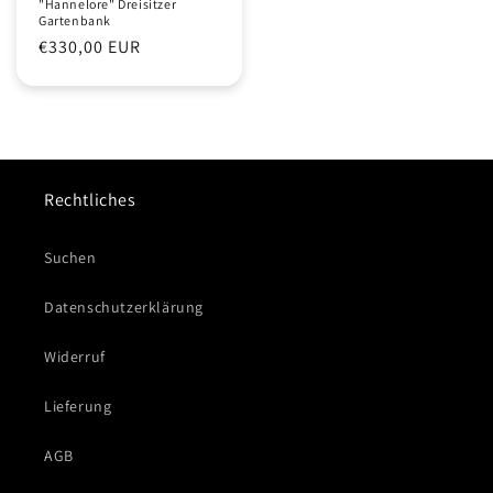
"Hannelore" Dreisitzer
Gartenbank
Normaler
€330,00 EUR
Preis
Rechtliches
Suchen
Datenschutzerklärung
Widerruf
Lieferung
AGB