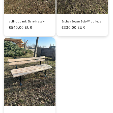
Vollholzbank Eiche Massiv
EschenBogen Solo Wippliege
Normaler
€540,00 EUR
Normaler
€330,00 EUR
Preis
Preis