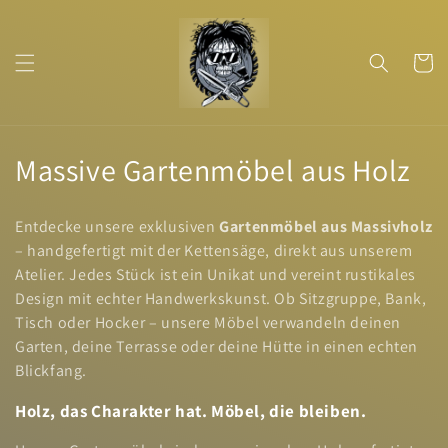
Direkt
zum
Inhalt
Warenko
K
Massive Gartenmöbel aus Holz
a
Entdecke unsere exklusiven
Gartenmöbel aus Massivholz
t
– handgefertigt mit der Kettensäge, direkt aus unserem
Atelier. Jedes Stück ist ein Unikat und vereint rustikales
e
Design mit echter Handwerkskunst. Ob Sitzgruppe, Bank,
g
Tisch oder Hocker – unsere Möbel verwandeln deinen
Garten, deine Terrasse oder deine Hütte in einen echten
o
Blickfang.
r
Holz, das Charakter hat. Möbel, die bleiben.
i