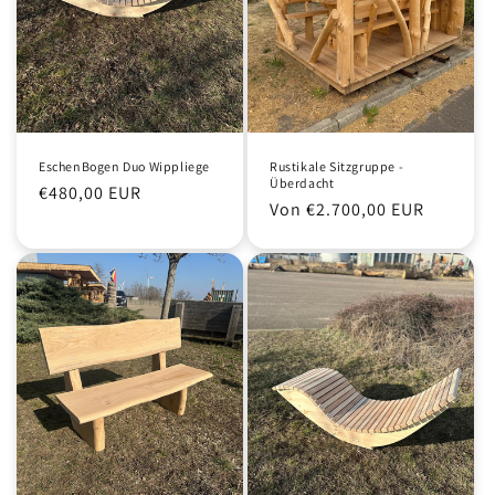
EschenBogen Duo Wippliege
Rustikale Sitzgruppe -
Überdacht
Normaler
€480,00 EUR
Normaler
Von €2.700,00 EUR
Preis
Preis