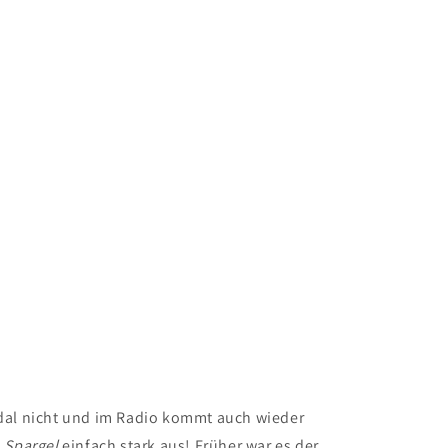
pedal nicht und im Radio kommt auch wieder
s
Spargel
einfach stark aus! Früher war es der