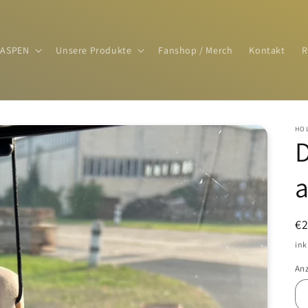
ASPEN
Unsere Produkte
Fanshop / Merch
Kontakt
R
HO
a
N
€
Pr
ink
An