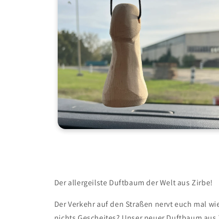
Medien
4
in
Modal
öffnen
Der allergeilste Duftbaum der Welt aus Zirbe!
Der Verkehr auf den Straßen nervt euch mal wie
nichts Gescheites? Unser neuer Duftbaum aus Zi