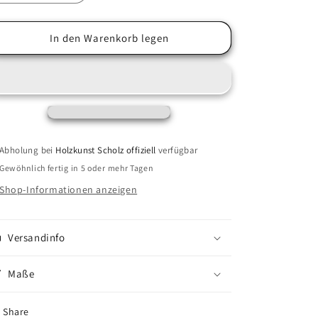
die
die
Menge
Menge
für
für
In den Warenkorb legen
Duftbaum
Duftbaum
Spargel
Spargel
aus
aus
Zirbe
Zirbe
Abholung bei
Holzkunst Scholz offiziell
verfügbar
Gewöhnlich fertig in 5 oder mehr Tagen
Shop-Informationen anzeigen
Versandinfo
Maße
Share