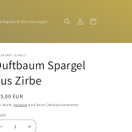
Einloggen
Warenkorb
ückgabe & Stornierungen
LZKUNST SCHOLZ
Duftbaum Spargel
us Zirbe
ormaler
25,00 EUR
eis
l. MwSt.
Versand
wird beim Checkout berechnet
zahl
Verringere
Erhöhe