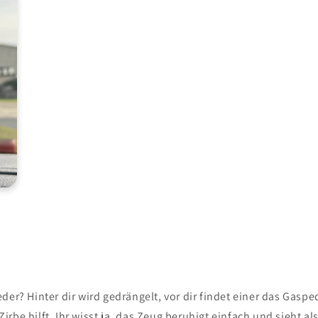
der? Hinter dir wird gedrängelt, vor dir findet einer das Gas
rbe hilft. Ihr wisst ja, das Zeug beruhigt einfach und sieht al