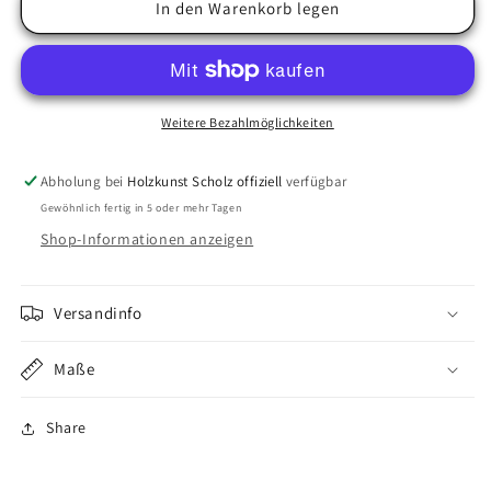
für
für
In den Warenkorb legen
Eisvogel
Eisvogel
Weitere Bezahlmöglichkeiten
Abholung bei
Holzkunst Scholz offiziell
verfügbar
Gewöhnlich fertig in 5 oder mehr Tagen
Shop-Informationen anzeigen
Versandinfo
Maße
Share