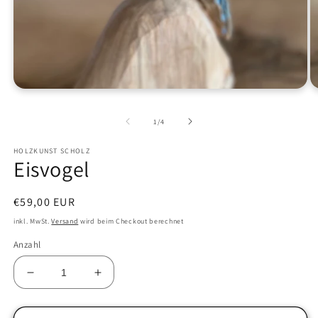
Medien
M
1
2
in
in
von
1
/
4
Modal
M
öffnen
öf
HOLZKUNST SCHOLZ
Eisvogel
Normaler
€59,00 EUR
Preis
inkl. MwSt.
Versand
wird beim Checkout berechnet
Anzahl
Verringere
Erhöhe
die
die
Menge
Menge