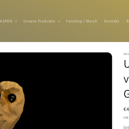
ASPEN
Unsere Produkte
Fanshop / Merch
Kontakt
R
HO
U
N
€
Pr
ink
Gr