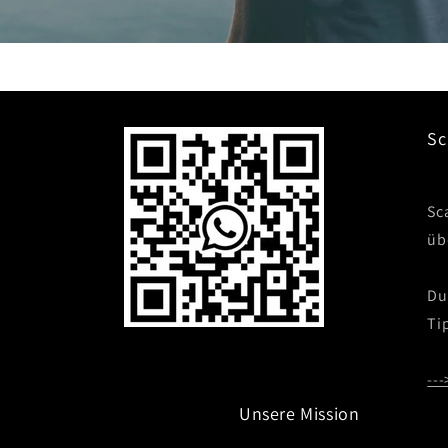
Sc
Sc
üb
Du
Ti
---
Unsere Mission