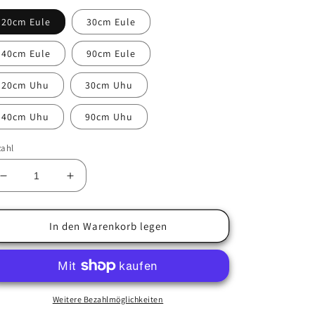
20cm Eule
30cm Eule
40cm Eule
90cm Eule
20cm Uhu
30cm Uhu
40cm Uhu
90cm Uhu
zahl
Verringere
Erhöhe
die
die
Menge
Menge
für
für
In den Warenkorb legen
Uhu
Uhu
/
/
Eule
Eule
Figur
Figur
verschiedene
verschiedene
Weitere Bezahlmöglichkeiten
Größen
Größen