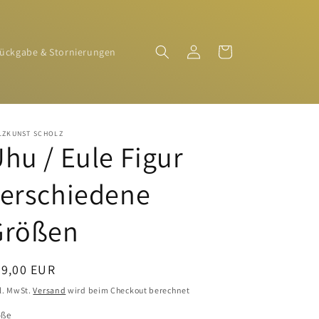
Einloggen
Warenkorb
ückgabe & Stornierungen
LZKUNST SCHOLZ
hu / Eule Figur
verschiedene
Größen
ormaler
49,00 EUR
eis
l. MwSt.
Versand
wird beim Checkout berechnet
öße