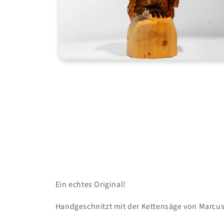
Medien
3
in
Modal
öffnen
Ein echtes Original!
Handgeschnitzt mit der Kettensäge von Marcus