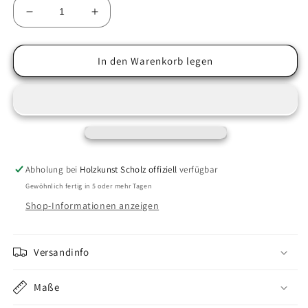
Verringere
Erhöhe
die
die
Menge
Menge
für
für
In den Warenkorb legen
Figur
Figur
Eule-
Eule-
/
/
Uhu-
Uhu-
paar
paar
30cm
30cm
Abholung bei
Holzkunst Scholz offiziell
verfügbar
Gewöhnlich fertig in 5 oder mehr Tagen
Shop-Informationen anzeigen
Versandinfo
Maße