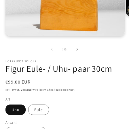
M
3
in
M
öf
Medien
1
in
von
1
/
3
Modal
öffnen
HOLZKUNST SCHOLZ
Figur Eule- / Uhu- paar 30cm
Normaler
€99,00 EUR
Preis
inkl. MwSt.
Versand
wird beim Checkout berechnet
Art
Uhu
Eule
Anzahl