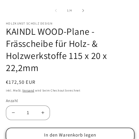
1
2
in
in
von
1
/
4
Modal
M
öffnen
öf
HOLZKUNST SCHOLZ DESIGN
KAINDL WOOD-Plane -
Frässcheibe für Holz- &
Holzwerkstoffe 115 x 20 x
22,2mm
Normaler
€172,50 EUR
Preis
inkl. MwSt.
Versand
wird beim Checkout berechnet
Anzahl
Verringere
Erhöhe
die
die
Menge
Menge
für
für
In den Warenkorb legen