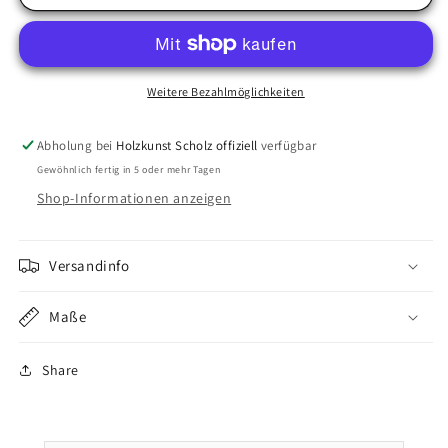
KAINDL
KAINDL
WOOD-
WOOD-
Plane
Plane
-
-
Frässcheibe
Frässcheibe
Weitere Bezahlmöglichkeiten
für
für
Holz-
Holz-
Abholung bei
Holzkunst Scholz offiziell
verfügbar
&amp;
&amp;
Gewöhnlich fertig in 5 oder mehr Tagen
Holzwerkstoffe
Holzwerkstoffe
115
115
Shop-Informationen anzeigen
x
x
20
20
x
x
Versandinfo
22,2mm
22,2mm
Maße
Share